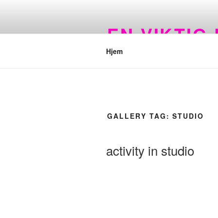
Gå
til
EN VIKTIG
innhold
Hjem
GALLERY TAG:
STUDIO
activity in studio